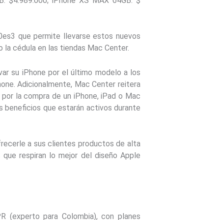
6GB: $4.989.000; iPhone XS MAX 64GB: $
 0es3 que permite llevarse estos nuevos
 la cédula en las tiendas Mac Center.
var su iPhone por el último modelo a los
one. Adicionalmente, Mac Center reitera
, por la compra de un iPhone, iPad o Mac
s beneficios que estarán activos durante
ecerle a sus clientes productos de alta
 que respiran lo mejor del diseño Apple
PR (experto para Colombia), con planes