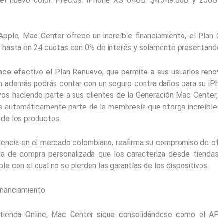
r el nuevo color. Precios: iPhone XS 64GB: $4.349.000 y 25
pple, Mac Center ofrece un increíble financiamiento, el Plan
io hasta en 24 cuotas con 0% de interés y solamente presentando
ace efectivo el Plan Renuevo, que permite a sus usuarios reno
 además podrás contar con un seguro contra daños para su iPh
tivos haciendo parte a sus clientes de la Generación Mac Center
es automáticamente parte de la membresía que otorga increíble
n de los productos.
ncia en el mercado colombiano, reafirma su compromiso de ofr
a de compra personalizada que los caracteriza desde tiendas
e con el cual no se pierden las garantías de los dispositivos.
inanciamiento
 tienda Online, Mac Center sigue consolidándose como el A