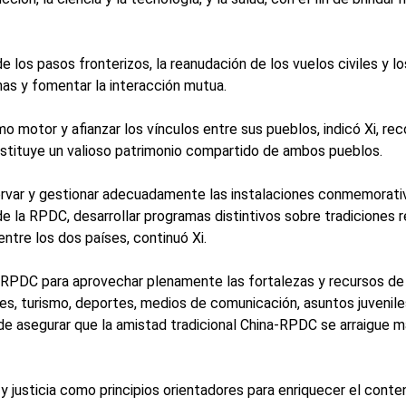
e los pasos fronterizos, la reanudación de los vuelos civiles y l
as y fomentar la interacción mutua.
 motor y afianzar los vínculos entre sus pueblos, indicó Xi, re
onstituye un valioso patrimonio compartido de ambos pueblos.
ervar y gestionar adecuadamente las instalaciones conmemorativ
de la RPDC, desarrollar programas distintivos sobre tradiciones 
 entre los dos países, continuó Xi.
 RPDC para aprovechar plenamente las fortalezas y recursos de c
tes, turismo, deportes, medios de comunicación, asuntos juvenil
 de asegurar que la amistad tradicional China-RPDC se arraigue
y justicia como principios orientadores para enriquecer el conte