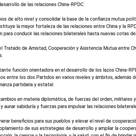
desarrollo de las relaciones China-RPDC.
s de alto nivel y consolidar la base de la confianza mutua polít
ituye la mayor fortaleza de las relaciones entre China y la RPDC
para conducir las relaciones bilaterales hasta nuevas cotas de
l Tratado de Amistad, Cooperación y Asistencia Mutua entre Chi
s.
ante función orientadora en el desarrollo de los lazos China-RP
os entre los dos Partidos en varios niveles y ámbitos, además d
anza partidaria y estatal.
ambios en materia diplomática, de fuerzas del orden, militares y
aunar sabiduría y fuerzas para impulsar las relaciones bilateral
rar beneficios para sus pueblos y elevar el nivel de cooperación
coplamiento de sus estrategias de desarrollo y ampliar la coope
ción, la ciencia y la tecnología, y la salud, con el fin de brinda