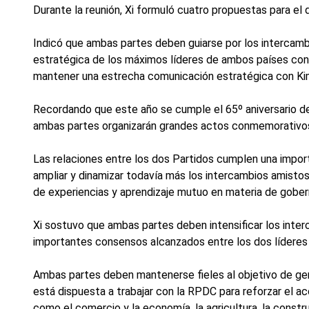
Durante la reunión, Xi formuló cuatro propuestas para el 
Indicó que ambas partes deben guiarse por los intercambio
estratégica de los máximos líderes de ambos países const
mantener una estrecha comunicación estratégica con Kim 
Recordando que este año se cumple el 65º aniversario de
ambas partes organizarán grandes actos conmemorativo
Las relaciones entre los dos Partidos cumplen una import
ampliar y dinamizar todavía más los intercambios amistos
de experiencias y aprendizaje mutuo en materia de gobern
Xi sostuvo que ambas partes deben intensificar los interc
importantes consensos alcanzados entre los dos líderes y 
Ambas partes deben mantenerse fieles al objetivo de gene
está dispuesta a trabajar con la RPDC para reforzar el a
como el comercio y la economía, la agricultura, la construc