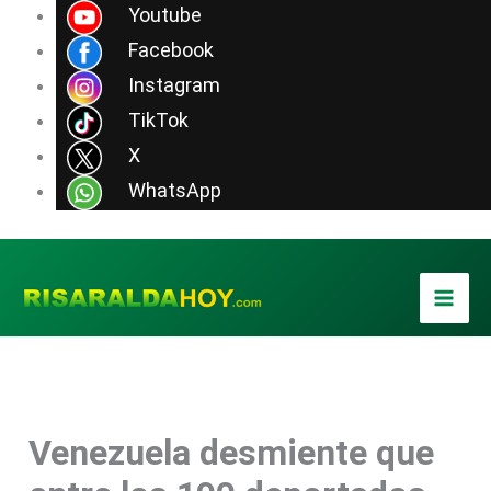
Ir
Youtube
al
Facebook
contenido
Instagram
TikTok
X
WhatsApp
Venezuela desmiente que
Foto / Agencia de Noticias Xinhua