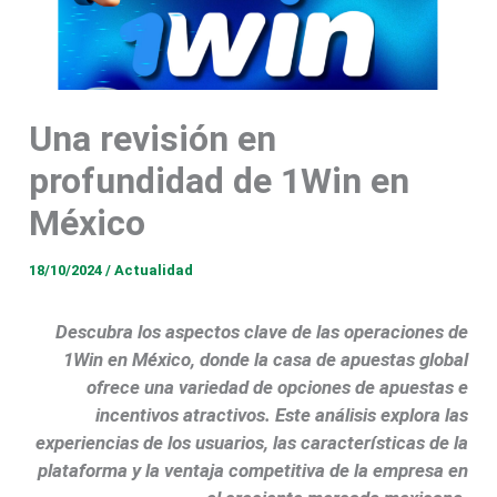
Una revisión en
profundidad de 1Win en
México
18/10/2024
/
Actualidad
Descubra los aspectos clave de las operaciones de
1Win en México, donde la casa de apuestas global
ofrece una variedad de opciones de apuestas e
incentivos atractivos. Este análisis explora las
experiencias de los usuarios, las características de la
plataforma y la ventaja competitiva de la empresa en