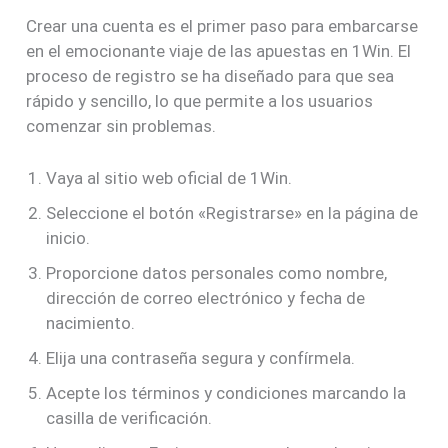
Crear una cuenta es el primer paso para embarcarse
en el emocionante viaje de las apuestas en 1Win. El
proceso de registro se ha diseñado para que sea
rápido y sencillo, lo que permite a los usuarios
comenzar sin problemas.
Vaya al sitio web oficial de 1Win.
Seleccione el botón «Registrarse» en la página de
inicio.
Proporcione datos personales como nombre,
dirección de correo electrónico y fecha de
nacimiento.
Elija una contraseña segura y confírmela.
Acepte los términos y condiciones marcando la
casilla de verificación.