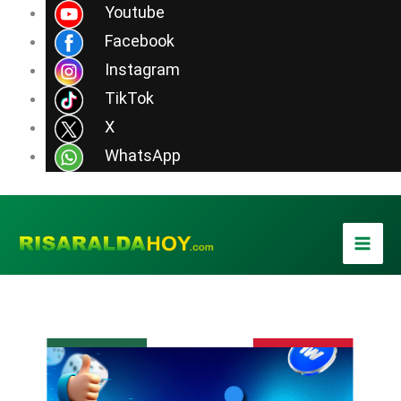
Ir
Youtube
al
Facebook
contenido
Instagram
TikTok
X
WhatsApp