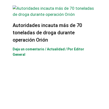
Autoridades incauta más de 70
toneladas de droga durante
operación Orión
Deja un comentario
/
Actualidad
/ Por
Editor
General