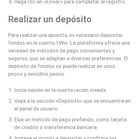
Haga clic en «Enviar» para completar el registro.
Realizar un depósito
Para realizar una apuesta, es necesario depositar
fondos en la cuenta 1Win. La plataforma ofrece una
variedad de métodos de pago convenientes y
seguros, que se adaptan a diversas preferencias. El
depósito de fondos se puede realizar en unos
pocos y sencillos pasos:
Inicie sesión en la cuenta recién creada.
Vaya a la sección «Depósito» que se encuentra en
el panel de usuario.
Elija un método de pago preferido, como tarjeta
de crédito o transferencia bancaria.
Ingrese el monto a depositar y confirme los