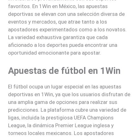
favoritos. En 1Win en México, las apuestas
deportivas se elevan con una selección diversa de
eventos y mercados, que atrae tanto a los
apostadores experimentados como a los novatos.
La variedad exhaustiva garantiza que cada
aficionado a los deportes pueda encontrar una
oportunidad emocionante para apostar.
Apuestas de fútbol en 1Win
El fútbol ocupa un lugar especial en las apuestas
deportivas en 1Win, ya que los usuarios disfrutan de
una amplia gama de opciones para realizar sus
predicciones. La plataforma cubre una variedad de
ligas, incluida la prestigiosa UEFA Champions
League, la dinámica Premier League inglesa y
torneos locales mexicanos. Los apostadores