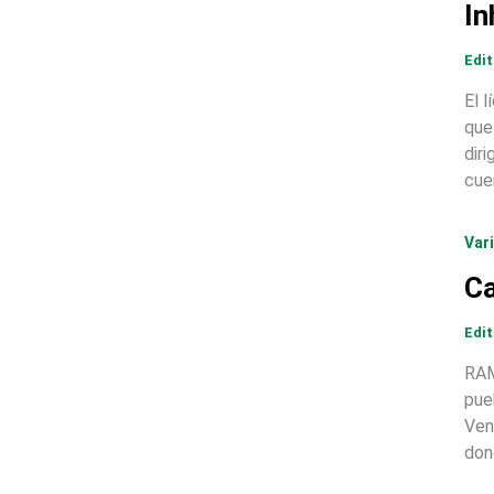
In
Edi
El 
que
dir
cue
Var
Ca
Edi
RAM
pue
Ven
don