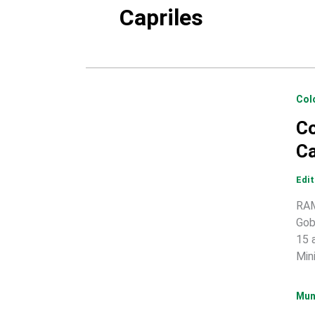
Capriles
Col
Co
Ca
Edi
RAM
Gob
15 
Min
Mu