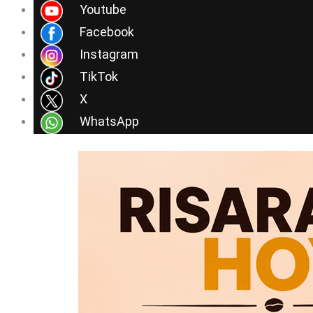
Ir
Youtube
al
Facebook
contenido
Instagram
TikTok
X
WhatsApp