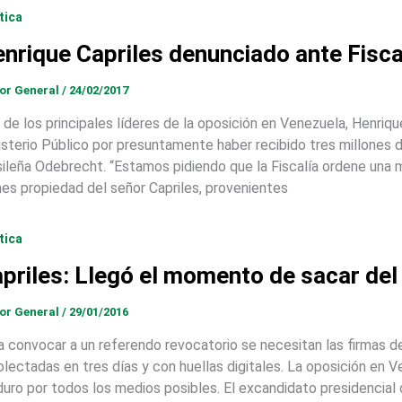
tica
nrique Capriles denunciado ante Fisc
tor General
/
24/02/2017
 de los principales líderes de la oposición en Venezuela, Henriqu
isterio Público por presuntamente haber recibido tres millones 
sileña Odebrecht. “Estamos pidiendo que la Fiscalía ordene una 
nes propiedad del señor Capriles, provenientes
tica
priles: Llegó el momento de sacar de
tor General
/
29/01/2016
a convocar a un referendo revocatorio se necesitan las firmas de
olectadas en tres días y con huellas digitales. La oposición en V
uro por todos los medios posibles. El excandidato presidencial o