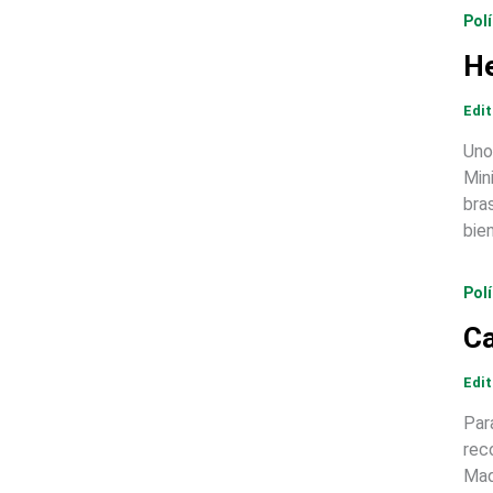
Polí
He
Edi
Uno
Min
bra
bie
Polí
Ca
Edi
Par
rec
Mad