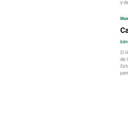
y d
Mu
Ca
Edi
El 
de 
Esto
perm