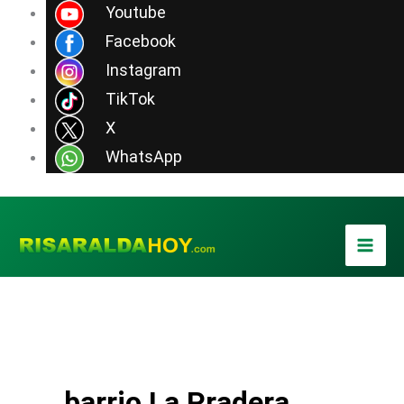
Ir
Youtube
al
Facebook
contenido
Instagram
TikTok
X
WhatsApp
barrio La Pradera