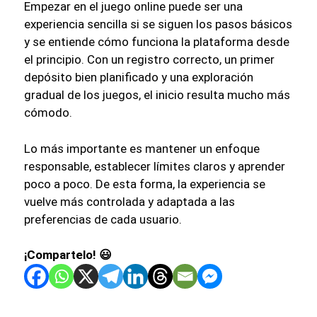
Empezar en el juego online puede ser una
experiencia sencilla si se siguen los pasos básicos
y se entiende cómo funciona la plataforma desde
el principio. Con un registro correcto, un primer
depósito bien planificado y una exploración
gradual de los juegos, el inicio resulta mucho más
cómodo.
Lo más importante es mantener un enfoque
responsable, establecer límites claros y aprender
poco a poco. De esta forma, la experiencia se
vuelve más controlada y adaptada a las
preferencias de cada usuario.
¡Compartelo! 😃