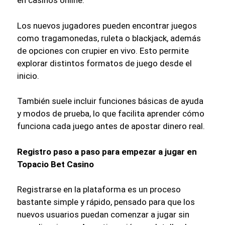
en casinos online.
Los nuevos jugadores pueden encontrar juegos
como tragamonedas, ruleta o blackjack, además
de opciones con crupier en vivo. Esto permite
explorar distintos formatos de juego desde el
inicio.
También suele incluir funciones básicas de ayuda
y modos de prueba, lo que facilita aprender cómo
funciona cada juego antes de apostar dinero real.
Registro paso a paso para empezar a jugar en
Topacio Bet Casino
Registrarse en la plataforma es un proceso
bastante simple y rápido, pensado para que los
nuevos usuarios puedan comenzar a jugar sin