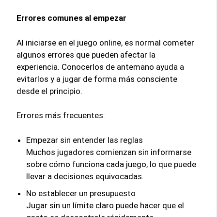
Errores comunes al empezar
Al iniciarse en el juego online, es normal cometer
algunos errores que pueden afectar la
experiencia. Conocerlos de antemano ayuda a
evitarlos y a jugar de forma más consciente
desde el principio.
Errores más frecuentes:
Empezar sin entender las reglas
Muchos jugadores comienzan sin informarse
sobre cómo funciona cada juego, lo que puede
llevar a decisiones equivocadas.
No establecer un presupuesto
Jugar sin un límite claro puede hacer que el