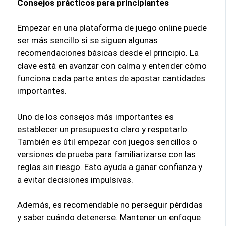
Consejos prácticos para principiantes
Empezar en una plataforma de juego online puede
ser más sencillo si se siguen algunas
recomendaciones básicas desde el principio. La
clave está en avanzar con calma y entender cómo
funciona cada parte antes de apostar cantidades
importantes.
Uno de los consejos más importantes es
establecer un presupuesto claro y respetarlo.
También es útil empezar con juegos sencillos o
versiones de prueba para familiarizarse con las
reglas sin riesgo. Esto ayuda a ganar confianza y
a evitar decisiones impulsivas.
Además, es recomendable no perseguir pérdidas
y saber cuándo detenerse. Mantener un enfoque