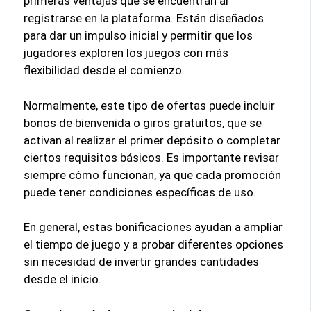
primeras ventajas que se encuentran al
registrarse en la plataforma. Están diseñados
para dar un impulso inicial y permitir que los
jugadores exploren los juegos con más
flexibilidad desde el comienzo.
Normalmente, este tipo de ofertas puede incluir
bonos de bienvenida o giros gratuitos, que se
activan al realizar el primer depósito o completar
ciertos requisitos básicos. Es importante revisar
siempre cómo funcionan, ya que cada promoción
puede tener condiciones específicas de uso.
En general, estas bonificaciones ayudan a ampliar
el tiempo de juego y a probar diferentes opciones
sin necesidad de invertir grandes cantidades
desde el inicio.