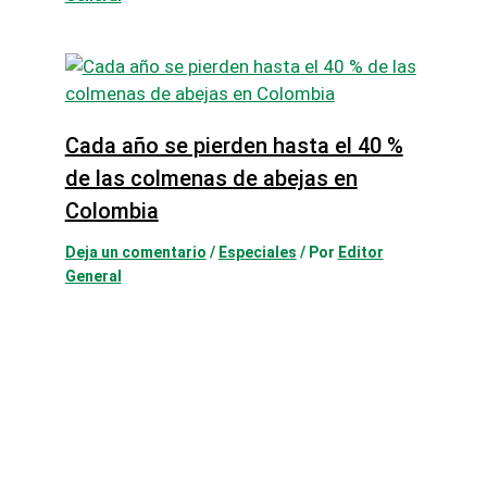
Cada año se pierden hasta el 40 %
de las colmenas de abejas en
Colombia
Deja un comentario
/
Especiales
/ Por
Editor
General