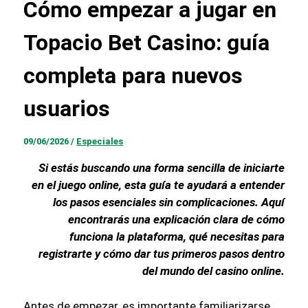
Cómo empezar a jugar en
Topacio Bet Casino: guía
completa para nuevos
usuarios
09/06/2026
/
Especiales
Si estás buscando una forma sencilla de iniciarte
en el juego online, esta guía te ayudará a entender
los pasos esenciales sin complicaciones. Aquí
encontrarás una explicación clara de cómo
funciona la plataforma, qué necesitas para
registrarte y cómo dar tus primeros pasos dentro
del mundo del casino online.
Antes de empezar, es importante familiarizarse