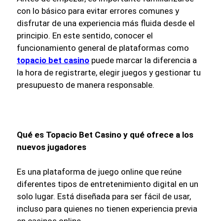
con lo básico para evitar errores comunes y
disfrutar de una experiencia más fluida desde el
principio. En este sentido, conocer el
funcionamiento general de plataformas como
topacio bet casino
puede marcar la diferencia a
la hora de registrarte, elegir juegos y gestionar tu
presupuesto de manera responsable.
Qué es Topacio Bet Casino y qué ofrece a los
nuevos jugadores
Es una plataforma de juego online que reúne
diferentes tipos de entretenimiento digital en un
solo lugar. Está diseñada para ser fácil de usar,
incluso para quienes no tienen experiencia previa