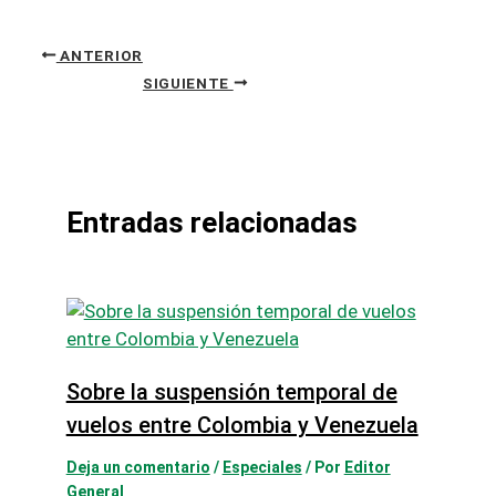
ANTERIOR
SIGUIENTE
Entradas relacionadas
Sobre la suspensión temporal de
vuelos entre Colombia y Venezuela
Deja un comentario
/
Especiales
/ Por
Editor
General