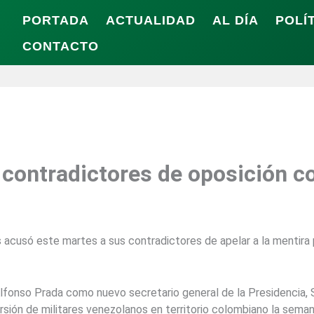
PORTADA
ACTUALIDAD
AL DÍA
POLÍ
CONTACTO
n más difícil, dijo el Presidente Juan Manuel Santos este sábado en Ach
 contradictores de oposición c
 acusó este martes a sus contradictores de apelar a la mentira 
Alfonso Prada como nuevo secretario general de la Presidencia, S
ursión de militares venezolanos en territorio colombiano la sema