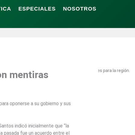
TICA
ESPECIALES
NOSOTROS
í, Bolívar, donde presentó un paquete de inversiones para la región.
on mentiras
para oponerse a su gobierno y sus
antos indicó inicialmente que “la
na pasada fue un acuerdo entre el