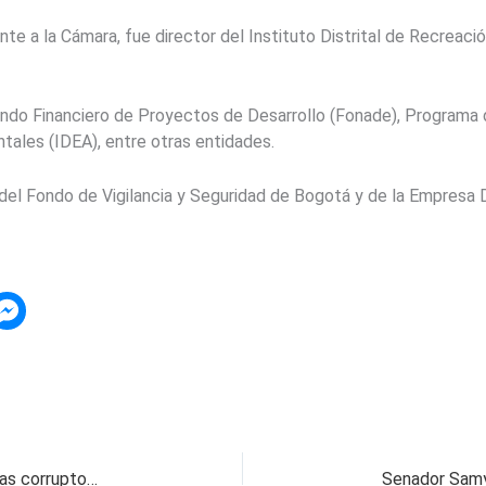
te a la Cámara, fue director del Instituto Distrital de Recreaci
o Financiero de Proyectos de Desarrollo (Fonade), Programa de
tales (IDEA), entre otras entidades.
 del Fondo de Vigilancia y Seguridad de Bogotá y de la Empresa Di
En Pereira y Dosquebradas cayeron contratistas corruptos de Coljuegos