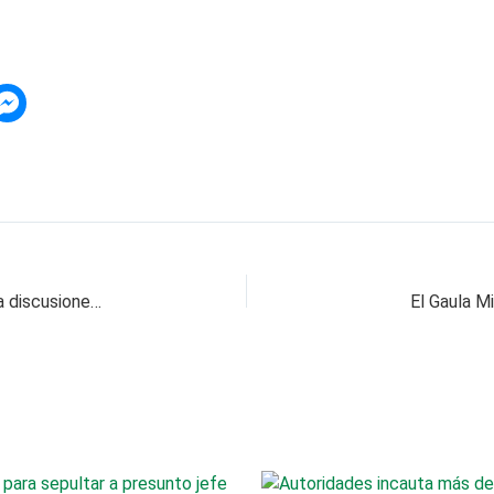
Representante a la Cámara Aníbal Hoyos lidera discusiones para abordar crisis cafetera
El Gaula M