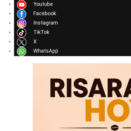
Ir
Youtube
al
Facebook
contenido
Instagram
TikTok
X
WhatsApp