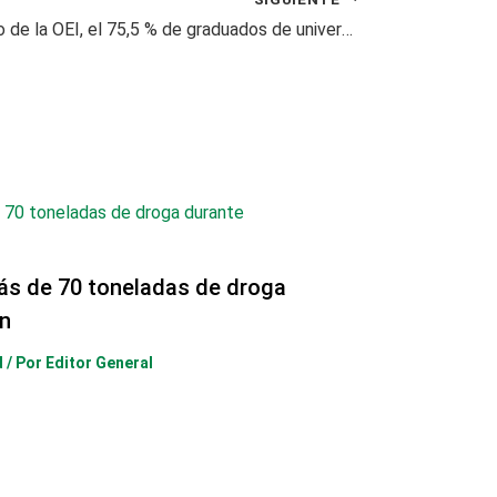
Según estudio de la OEI, el 75,5 % de graduados de universidad en América Latina accede al mercado laboral
ás de 70 toneladas de droga
n
d
/ Por
Editor General