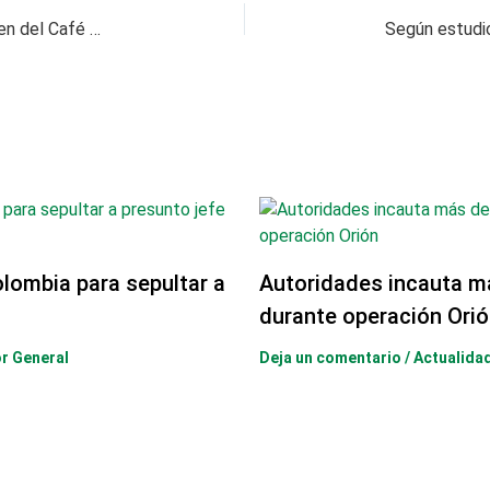
RISARALDA / Juan Diego Patiño impulsa el Tren del Café y la integración del occidente
olombia para sepultar a
Autoridades incauta m
durante operación Orió
or General
Deja un comentario
/
Actualida