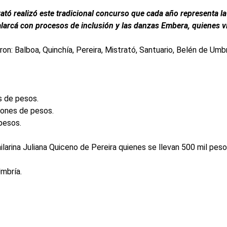
rató realizó este tradicional concurso que cada año representa l
alarcá con procesos de inclusión y las danzas Embera, quienes vi
n: Balboa, Quinchía, Pereira, Mistrató, Santuario, Belén de Umb
s de pesos.
lones de pesos.
pesos.
ailarina Juliana Quiceno de Pereira quienes se llevan 500 mil pes
Umbría.