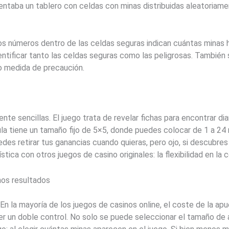
entaba un tablero con celdas con minas distribuidas aleatoriamen
os números dentro de las celdas seguras indican cuántas minas 
entificar tanto las celdas seguras como las peligrosas. También
 medida de precaución.
nte sencillas. El juego trata de revelar fichas para encontrar d
cula tiene un tamaño fijo de 5×5, donde puedes colocar de 1 a 2
des retirar tus ganancias cuando quieras, pero ojo, si descubres
ica con otros juegos de casino originales: la flexibilidad en la c
nos resultados
 En la mayoría de los juegos de casinos online, el coste de la apu
er un doble control. No solo se puede seleccionar el tamaño de