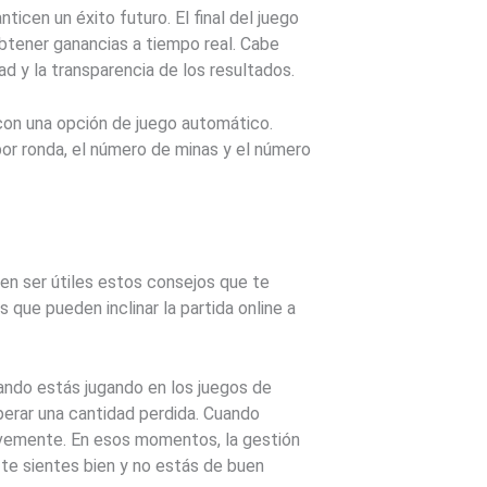
icen un éxito futuro. El final del juego
obtener ganancias a tiempo real. Cabe
d y la transparencia de los resultados.
a con una opción de juego automático.
por ronda, el número de minas y el número
den ser útiles estos consejos que te
que pueden inclinar la partida online a
uando estás jugando en los juegos de
perar una cantidad perdida. Cuando
avemente. En esos momentos, la gestión
 te sientes bien y no estás de buen