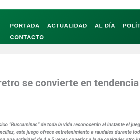
PORTADA
ACTUALIDAD
AL DÍA
POLÍ
CONTACTO
retro se convierte en tendencia
ásico “Buscaminas” de toda la vida reconocerán al instante el j
illez, este juego ofrece entretenimiento a raudales durante toda 
n una actividad de 4 a 5 veces superior a la de cualquier otro j