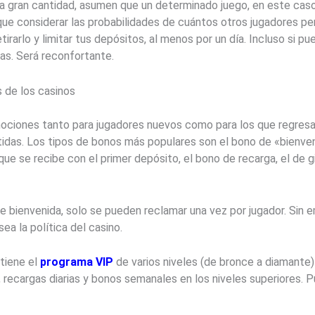
a gran cantidad, asumen que un determinado juego, en este caso 
que considerar las probabilidades de cuántos otros jugadores per
rarlo y limitar tus depósitos, al menos por un día. Incluso si pue
ias. Será reconfortante.
 de los casinos
ociones tanto para jugadores nuevos como para los que regresan.
rtidas. Los tipos de bonos más populares son el bono de «bienv
ue se recibe con el primer depósito, el bono de recarga, el de gi
 bienvenida, solo se pueden reclamar una vez por jugador. Sin e
a la política del casino.
tiene el
programa VIP
de varios niveles (de bronce a diamante) 
, recargas diarias y bonos semanales en los niveles superiores