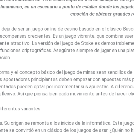
dinamismo, en un escenario a punto de estallar donde los jugador
emoción de obtener grandes re
deja de ser un juego online de casino basado en el clásico Busc
recompensas crecientes. Es un juego vibrante, que combina suerte
mente atractivo. La versión del juego de Stake es demostrablement
 funciones criptográficas. Asegúrate siempre de jugar en una p
ación.
rma y el concepto básico del juego de minas sean sencillos de en
os apostadores principiantes deben empezar con apuestas más 
ntados pueden optar por incrementar sus apuestas. A diferenci
eflexivo. Así que piensa bien cada movimiento antes de hacer cl
diferentes variantes
. Su origen se remonta a los inicios de la informática. Este jueg
e se convirtió en un clásico de los juegos de azar. ¿Quién no ha