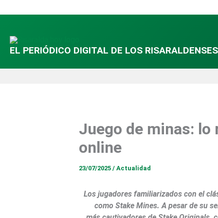
Ir
al
contenido
EL PERIÓDICO DIGITAL DE LOS RISARALDENSES
Juego de minas: lo 
online
23/07/2025
/
Actualidad
Los jugadores familiarizados con el cl
como Stake Mines. A pesar de su senc
más cautivadores de Stake Originals, co