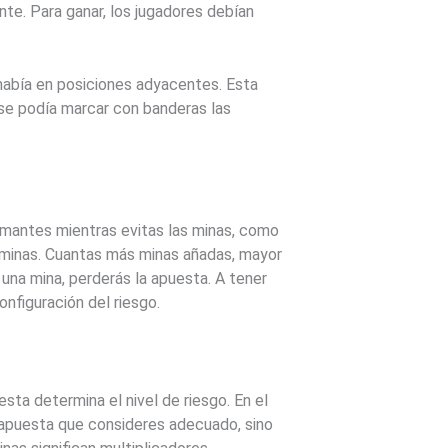
te. Para ganar, los jugadores debían
había en posiciones adyacentes. Esta
 se podía marcar con banderas las
iamantes mientras evitas las minas, como
4 minas. Cuantas más minas añadas, mayor
 una mina, perderás la apuesta. A tener
onfiguración del riesgo.
esta determina el nivel de riesgo. En el
 apuesta que consideres adecuado, sino