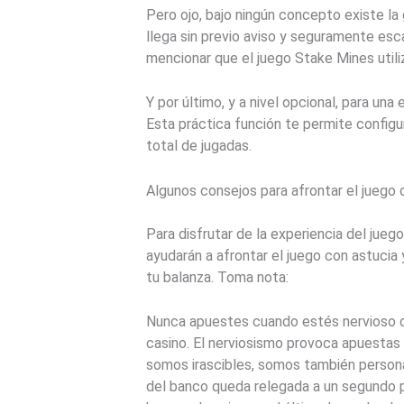
Pero ojo, bajo ningún concepto existe la 
llega sin previo aviso y seguramente esc
mencionar que el juego Stake Mines utili
Y por último, y a nivel opcional, para un
Esta práctica función te permite configu
total de jugadas.
Algunos consejos para afrontar el juego o
Para disfrutar de la experiencia del jueg
ayudarán a afrontar el juego con astucia
tu balanza. Toma nota:
Nunca apuestes cuando estés nervioso o i
casino. El nerviosismo provoca apuestas
somos irascibles, somos también person
del banco queda relegada a un segundo pl