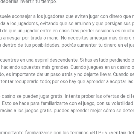
deberías invertir tu tiempo.
 suele aconsejar a los jugadores que eviten jugar con dinero que 
uda a los jugadores, evitando que se arruinen y que persigan sus
dad de que un jugador entre en crisis tras perder sesiones es muc
 arriesgar por tirada o mano. No necesitas arriesgar más dinero 
s dentro de tus posibilidades, podrás aumentar tu dinero en el j
uentres en una espiral descendente. Si has estado perdiendo pa
o haciendo apuestas más grandes. Cuando juegues en un casino on
, es importante dar un paso atrás y no dejarte llevar. Cuando se
ntentar recuperarlo todo; por eso hay que aprender a aceptar las
 casino se pueden jugar gratis. Intenta probar las ofertas de di
 Esto se hace para familiarizarte con el juego, con su volatilidad 
Gracias a los juegos gratis, puedes aprender mejor cómo se deter
Es importante familiarizarse con los términos «RTP» y «ventaja d