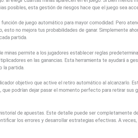
o: al elegir cuántas minas aparecen en el juego. Si bien menos mi
s posibles, esta gestión de riesgos hace que el juego sea acce
na función de juego automático para mayor comodidad. Pero aten
, esto no mejora tus probabilidades de ganar. Simplemente ahor
ada partida.
 de minas permite a los jugadores establecer reglas predetermina
plicadores en las ganancias. Esta herramienta te ayudará a gesti
 la partida.
icador objetivo que active el retiro automático al alcanzarlo. Es
o, que podrían dejar pasar el momento perfecto para retirar sus g
 historial de apuestas. Este detalle puede ser completamente de
ntificar los errores y desarrollar estrategias efectivas. A vece