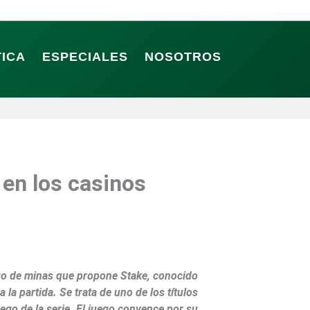
TICA
ESPECIALES
NOSOTROS
 en los casinos
uego de minas que propone Stake, conocido
la partida. Se trata de uno de los títulos
uego de la serie. El juego convence por su