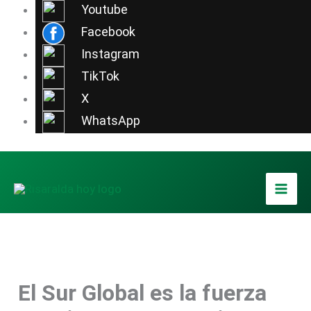
Ir
Youtube
al
Facebook
contenido
Instagram
TikTok
X
WhatsApp
El Sur Global es la fuerza
Foto / Xinhua