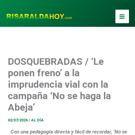
Ir
al
contenido
DOSQUEBRADAS / ‘Le
Foto / Prensa Alcaldía
ponen freno’ a la
imprudencia vial con la
campaña ‘No se haga la
Abeja’
02/07/2026
/
AL DÍA
Con una pedagogía directa y fácil de recordar, ‘No se