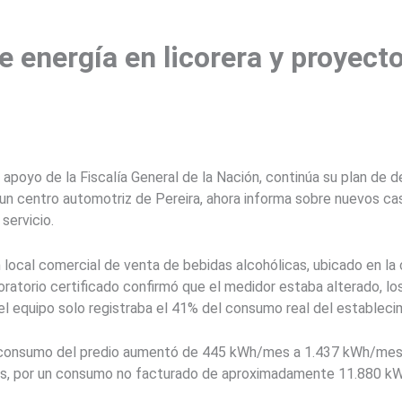
imiento de comercio y varias viviendas en el municipio vallecaucano.
 energía en licorera y proyecto
 apoyo de la Fiscalía General de la Nación, continúa su plan de 
n centro automotriz de Pereira, ahora informa sobre nuevos cas
 servicio.
 local comercial de venta de bebidas alcohólicas, ubicado en la 
oratorio certificado confirmó que el medidor estaba alterado, lo
el equipo solo registraba el 41% del consumo real del estableci
l consumo del predio aumentó de 445 kWh/mes a 1.437 kWh/mes
es, por un consumo no facturado de aproximadamente 11.880 kW