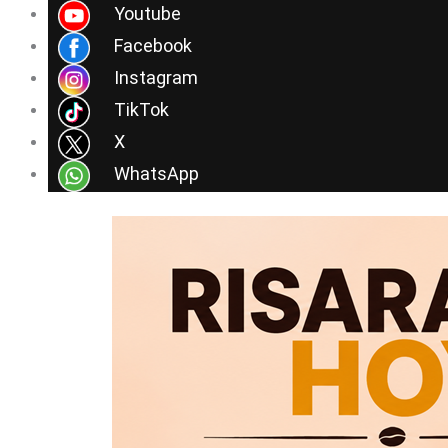
Ir
Youtube
al
Facebook
contenido
Instagram
TikTok
X
WhatsApp