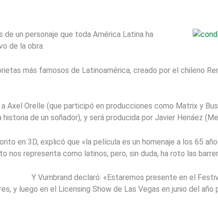
os de un personaje que toda América Latina ha
vo de la obra.
orietas más famosos de Latinoamérica, creado por el chileno Ren
 a Axel Orelle (que participó en producciones como Matrix y B
a historia de un soñador), y será producida por Javier Henáez (M
rito en 3D, explicó que «la película es un homenaje a los 65 añ
to nos representa como latinos, pero, sin duda, ha roto las barre
Y Vurnbrand declaró: «Estaremos presente en el Festi
ores, y luego en el Licensing Show de Las Vegas en junio del año