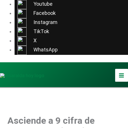
Ir
Youtube
al
Facebook
contenido
Instagram
TikTok
X
WhatsApp
Asciende a 9 cifra de
Foto / Agencia TDI