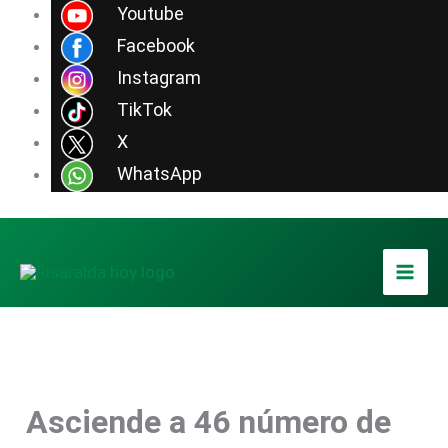
Ir
Youtube
al
Facebook
contenido
Instagram
TikTok
X
WhatsApp
Asciende a 46 número de
Foto / Xinhua