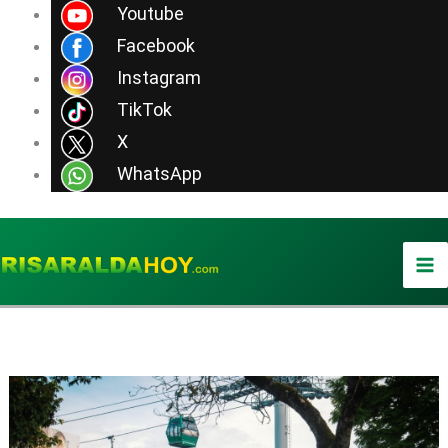
Ir
Youtube
al
Facebook
contenido
Instagram
TikTok
X
WhatsApp