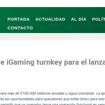
PORTADA
ACTUALIDAD
AL DÍA
POLÍ
CONTACTO
re iGaming turnkey para el lan
nera más de $100.000 millones anuales y sigue creciendo. La a
lía las oportunidades para operadores que estén listos para entr
: permitir que un operador lance una operación funcional en sema