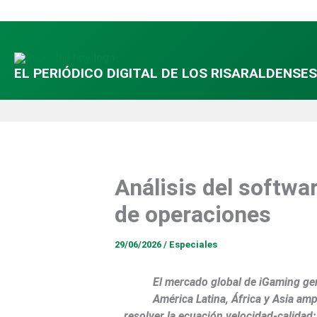
Ir
al
contenido
EL PERIÓDICO DIGITAL DE LOS RISARALDENSES
Análisis del softwa
de operaciones
29/06/2026
/
Especiales
El mercado global de iGaming ge
América Latina, África y Asia amp
resolver la ecuación velocidad-calidad