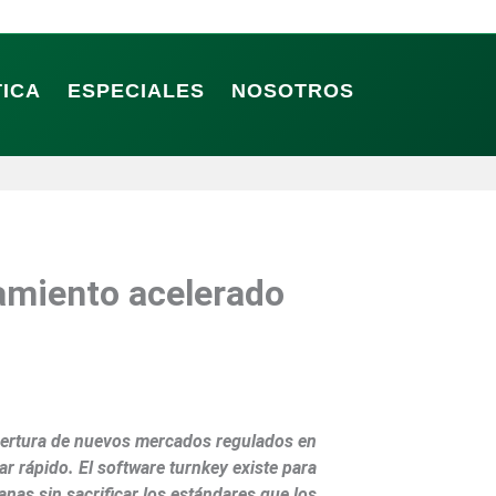
TICA
ESPECIALES
NOSOTROS
zamiento acelerado
pertura de nuevos mercados regulados en
ar rápido. El software turnkey existe para
nas sin sacrificar los estándares que los