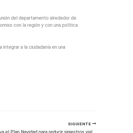
 unión del departamento alrededor de
miso con la región y con una política
integrar a la ciudadanía en una
SIGUIENTE
Risaralda activa el Plan Navidad para reducir siniestros viales en la temporada de fin de año