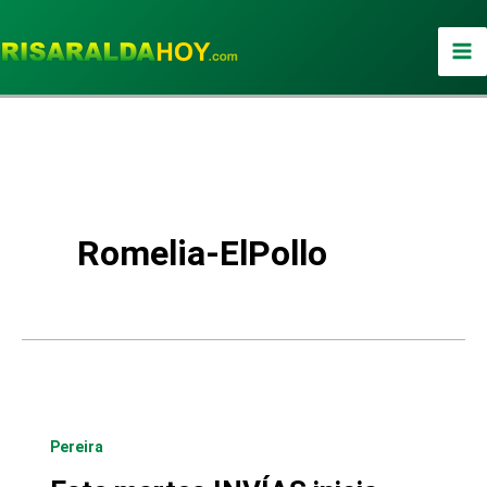
Ir
al
contenido
Romelia-ElPollo
Pereira