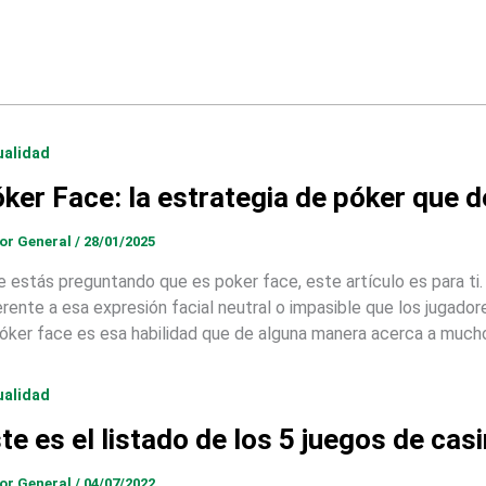
ualidad
ker Face: la estrategia de póker que 
tor General
/
28/01/2025
te estás preguntando que es poker face, este artículo es para ti
erente a esa expresión facial neutral o impasible que los jugador
póker face es esa habilidad que de alguna manera acerca a muchos
ualidad
te es el listado de los 5 juegos de ca
tor General
/
04/07/2022