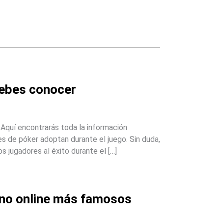
debes conocer
. Aquí encontrarás toda la información
es de póker adoptan durante el juego. Sin duda,
 jugadores al éxito durante el […]
sino online más famosos