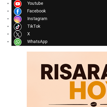
Ir
Youtube
al
Facebook
contenido
Instagram
TikTok
X
WhatsApp