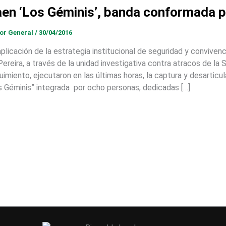
en ‘Los Géminis’, banda conformada 
tor General
/
30/04/2016
aplicación de la estrategia institucional de seguridad y conviven
Pereira, a través de la unidad investigativa contra atracos de la S
uimiento, ejecutaron en las últimas horas, la captura y desartic
s Géminis” integrada por ocho personas, dedicadas […]