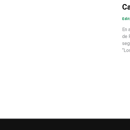
Ca
Edi
En 
de 
seg
“Lo