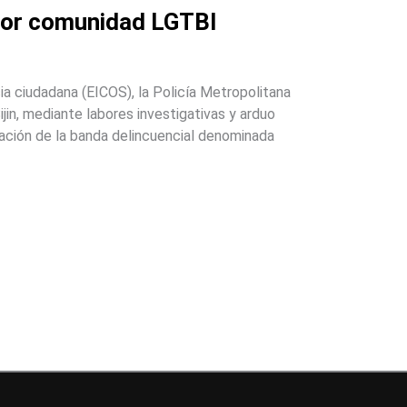
por comunidad LGTBI
cia ciudadana (EICOS), la Policía Metropolitana
ijin, mediante labores investigativas y arduo
ulación de la banda delincuencial denominada