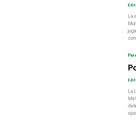
Edi
La 
Mun
jug
com
Per
Po
Edi
La 
Met
del
ope