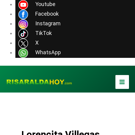
Ir
Youtube
al
Facebook
contenido
Instagram
TikTok
X
WhatsApp
Lorencita Villegas