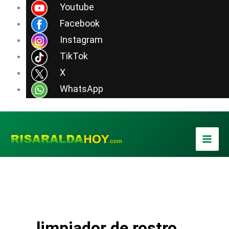
Ir
Youtube
al
Facebook
contenido
Instagram
TikTok
X
WhatsApp
limpiador de rostro