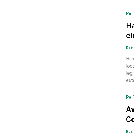
Polí
Ha
el
Edi
Has
loc
leg
est
Polí
Av
C
Edi