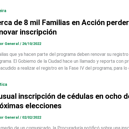
eira
rca de 8 mil Familias en Acción perder
novar inscripción
tor General
/
26/10/2022
ilias que ya hacen parte del programa deben renovar su registro 
grama. El Gobierno de la Ciudad hace un llamado y reporta con p
acudido a realizar el registro en la Fase IV del programa; para lo
tica
usual inscripción de cédulas en ocho
óximas elecciones
tor General
/
02/02/2022
 medio de un comunicado, la Procuraduría notificó sobre una inscr