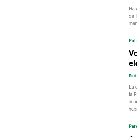
Has
de 
mar
Polí
Vo
el
Edi
La 
la 
anu
hab
Per