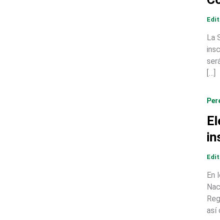
Edi
La S
ins
ser
[…]
Per
El
in
Edi
En 
Nac
Reg
así 