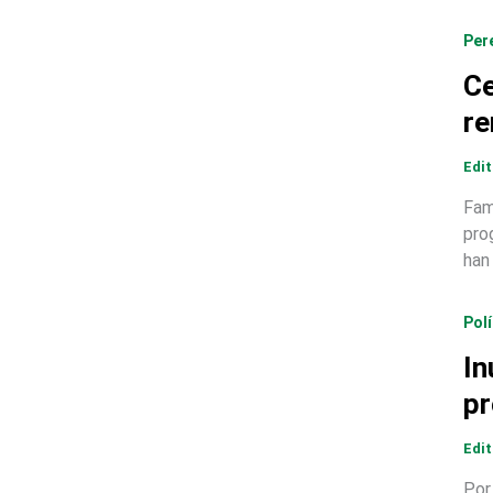
Per
Ce
re
Edi
Fam
pro
han 
Polí
In
pr
Edi
Por