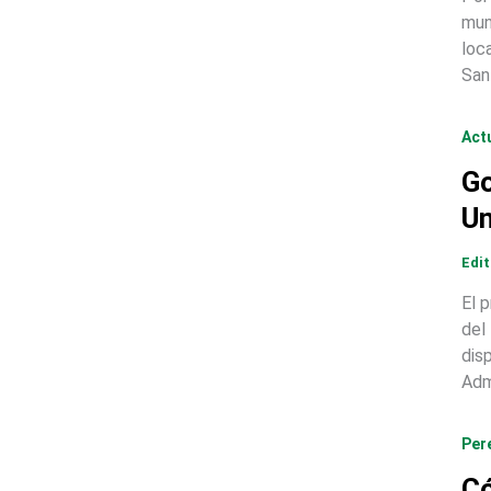
mun
loc
San
Act
Go
Un
Edi
El 
del
dis
Adm
Per
Có