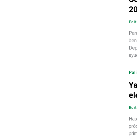
2
Edi
Par
ben
Dep
ayu
Polí
Ya
el
Edi
Has
pró
pri