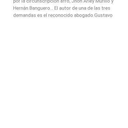
por la circunscripción afro, Jhon Arley Murillo y
Hernán Banguero… El autor de una de las tres
demandas es el reconocido abogado Gustavo
Risaraldahoy.com
El periódico online de los