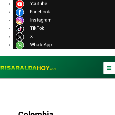
Ir
Youtube
al
Facebook
contenido
Instagram
TikTok
X
WhatsApp
Colombia