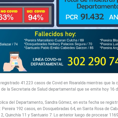
 registrado 41.223 casos de Covid en Risaralda mientras que la c
n de la Secretaria de Salud departamental que se emite hoy 16 d
blica del Departamento, Sandra Gómez, en esta fecha se regist
: Pereira 192 casos, en Dosquebradas 64, en Santa Rosa de Cabal 
a 2, Quinchía 11 y Santuario 7. Lo anterior luego de procesar 116