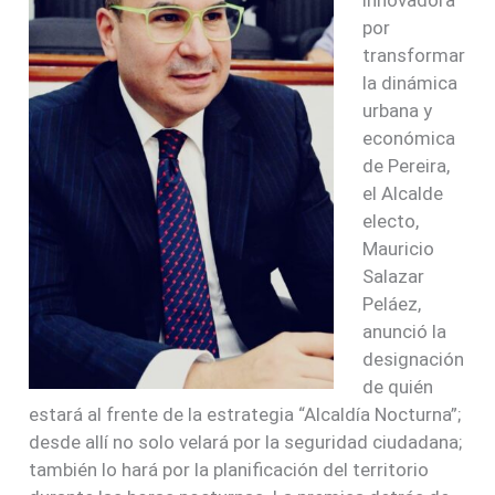
innovadora
por
transformar
la dinámica
urbana y
económica
de Pereira,
el Alcalde
electo,
Mauricio
Salazar
Peláez,
anunció la
designación
de quién
estará al frente de la estrategia “Alcaldía Nocturna”;
desde allí no solo velará por la seguridad ciudadana;
también lo hará por la planificación del territorio