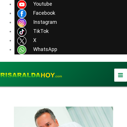
Ir
Youtube
al
Facebook
contenido
Instagram
TikTok
X
WhatsApp