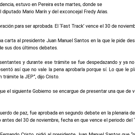
sidencia, estuvo en Pereira este martes, donde se
 diputado Mario Marín y del exconcejal Fredy Arias.
oración para ser aprobada. El ‘Fast Track’ vence el 30 de noviemb
una carta al presidente Juan Manuel Santos en la que le pide des
de sus dos últimos debates.
esentantes y durante ese trámite se fue despedazando y ya no
entó así que no vale la pena aprobarla porque sí. Lo que le p
trámite la JEP”, dijo Cristo.
que el siguiente Gobierno se encargue de presentar una que de ve
acuerdo de paz, fue aprobada en segundo debate en la plenaria 
 antes del 30 de noviembre, fecha en que vence el periodo del ‘
n Fernando Cristo, pidió al presidente Juan Manuel Santos que “n