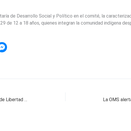
ría de Desarrollo Social y Político en el comité, la caracteriza
 29 de 12 a 18 años, quienes integran la comunidad indígena des
La ciudad de Pereira ya tiene Política Pública de Libertad Religiosa y de Culto