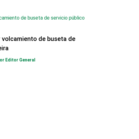
r volcamiento de buseta de
eira
Por
Editor General