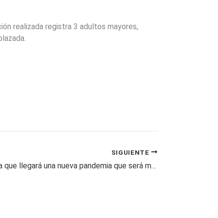
ción realizada registra 3 adultos mayores,
plazada.
SIGUIENTE
La OMS alerta que llegará una nueva pandemia que será más mortífera